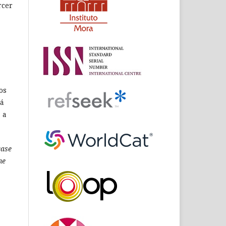
rcer
os
rá
 a
case
he