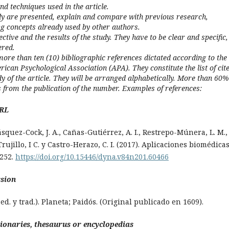
d techniques used in the article.
dy are presented, explain and compare with previous research,
ng concepts already used by other authors.
ective and the results of the study. They have to be clear and specific,
ered.
ore than ten (10) bibliographic references dictated according to the
rican Psychological Association (APA). They constitute the list of cit
 of the article. They will be arranged alphabetically. More than 60%
s from the publication of the number. Examples of references:
URL
squez-Cock, J. A., Cañas-Gutiérrez, A. I., Restrepo-Múnera, L. M.,
Trujillo, I C. y Castro-Herazo, C. I. (2017). Aplicaciones biomédica
-252.
https://doi.org/10.15446/dyna.v84n201.60466
rsion
ed. y trad.). Planeta; Paidós. (Original publicado en 1609).
ionaries, thesaurus or encyclopedias