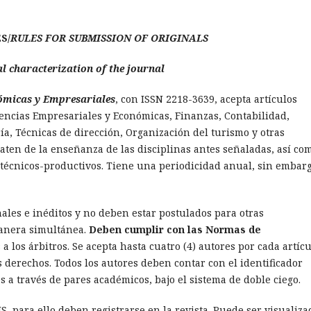
S/
RULES FOR SUBMISSION OF ORIGINALS
l characterization of the journal
ómicas y Empresariales
, con ISSN 2218-3639, acepta artículos
iencias Empresariales y Económicas, Finanzas, Contabilidad,
, Técnicas de dirección, Organización del turismo y otras
aten de la enseñanza de las disciplinas antes señaladas, así co
s técnicos-productivos. Tiene una periodicidad anual, sin embar
ales e inéditos y no deben estar postulados para otras
manera simultánea.
Deben cumplir con las Normas de
a los árbitros. Se acepta hasta cuatro (4) autores por cada artícu
s derechos. Todos los autores deben contar con el identificador
 es a través de pares académicos, bajo el sistema de doble ciego.
S, para ello deben registrarse en la revista. Puede ser visualiza