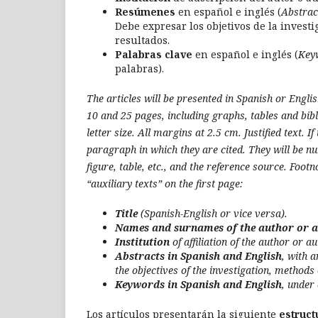
Resúmenes
en español e inglés (
Abstrac
Debe expresar los objetivos de la invest
resultados.
Palabras clave
en español e inglés (
Key
palabras).
The articles will be presented in Spanish or Engl
10 and 25 pages, including graphs, tables and bib
letter size.
All margins at 2.5 cm.
Justified text.
If
paragraph in which they are cited.
They will be n
figure, table, etc., and the reference source.
Footno
“auxiliary texts” on the first page:
Title
(Spanish-English or vice versa).
Names and surnames of the author or 
Institution
of affiliation of the author or a
Abstracts in Spanish and English
, with 
the objectives of the investigation, method
Keywords in Spanish and English
, under
Los artículos presentarán la siguiente
estruct