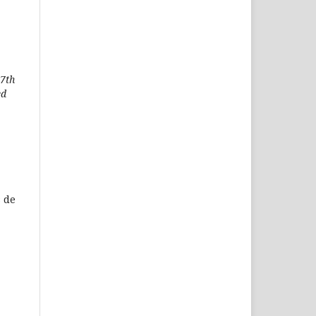
 7th
ed
s de