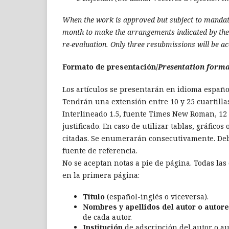
When the work is approved but subject to mandator
month to make the arrangements indicated by the r
re-evaluation. Only three resubmissions will be ac
Formato de presentación/
P
resentation form
Los artículos se presentarán en idioma españ
Tendrán una extensión entre 10 y 25 cuartillas,
Interlineado 1.5, fuente Times New Roman, 12 
justificado. En caso de utilizar tablas, gráfi
citadas. Se enumerarán consecutivamente. Deben
fuente de referencia.
No se aceptan notas a pie de página. Todas las
en la primera página:
Título
(español-inglés o viceversa).
Nombres y apellidos del autor o autor
de cada autor.
Institución
de adscripción del autor o au