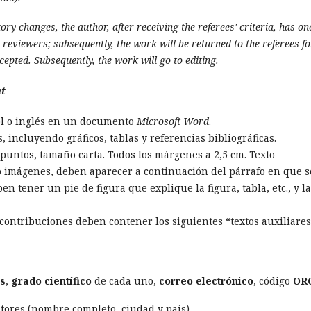
y changes, the author, after receiving the referees' criteria, has on
eviewers; subsequently, the work will be returned to the referees fo
cepted. Subsequently, the work will go to editing.
at
ol o inglés en un documento
Microsoft
Word
.
 incluyendo gráficos, tablas y referencias bibliográficas.
puntos, tamaño carta. Todos los márgenes a 2,5 cm. Texto
cos o imágenes, deben aparecer a continuación del párrafo en que 
 tener un pie de figura que explique la figura, tabla, etc., y la
 contribuciones deben contener los siguientes “textos auxiliares
es
,
grado científico
de cada uno,
correo electrónico
, código
OR
tores (nombre completo, ciudad y país).