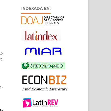
INDEXADA EN:
mo
go
lo.
da