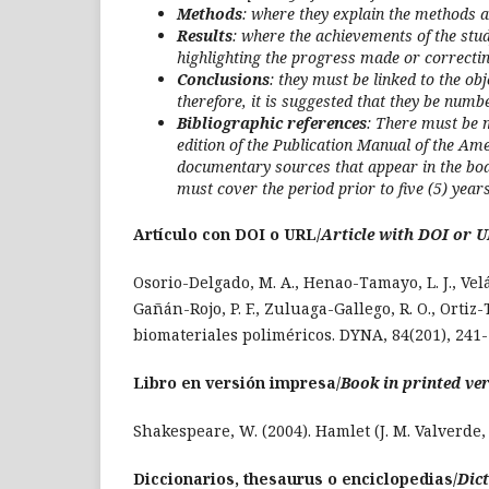
Methods
: where they explain the methods an
Results
: where the achievements of the stu
highlighting the progress made or correcti
Conclusions
: they must be linked to the obj
therefore, it is suggested that they be numb
Bibliographic references
: There must be m
edition of the Publication Manual of the Ame
documentary sources that appear in the body
must cover the period prior to five (5) year
Artículo con DOI o URL/
Article with DOI or 
Osorio-Delgado, M. A., Henao-Tamayo, L. J., Velá
Gañán-Rojo, P. F., Zuluaga-Gallego, R. O., Ortiz-
biomateriales poliméricos. DYNA, 84(201), 241
Libro en versión impresa/
Book in printed ve
Shakespeare, W. (2004). Hamlet (J. M. Valverde, 
Diccionarios, thesaurus o enciclopedias/
Dict