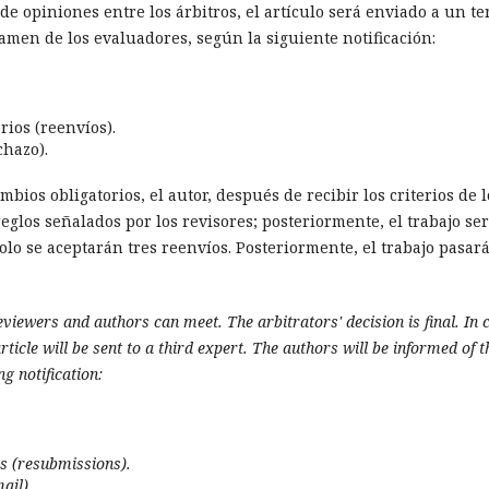
 de opiniones entre los árbitros, el artículo será enviado a un te
amen de los evaluadores, según la siguiente notificación:
rios (reenvíos).
chazo).
bios obligatorios, el autor, después de recibir los criterios de l
eglos señalados por los revisores; posteriormente, el trabajo se
olo se aceptarán tres reenvíos. Posteriormente, el trabajo pasará
reviewers and authors can meet.
The arbitrators' decision is final.
In 
ticle will be sent to a third expert.
The authors will be informed of t
g notification:
s (resubmissions).
ail).