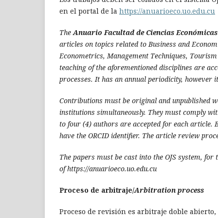
en el portal de la
https://anuarioeco.uo.edu.cu
The
Anuario Facultad de Ciencias Económicas
articles on topics related to Business and Econo
Econometrics, Management Techniques, Tourism O
teaching of the aforementioned disciplines are acc
processes.
It has an annual periodicity, however it
Contributions must be original and unpublished w
institutions simultaneously. They must comply with
to four (4) authors are accepted for each article.
have the ORCID identifier. The article review pro
The papers must be cast into the OJS system, for t
of https://anuarioeco.uo.edu.cu
Proceso de arbitraje/
A
rbitration process
Proceso de revisión es arbitraje doble abiert