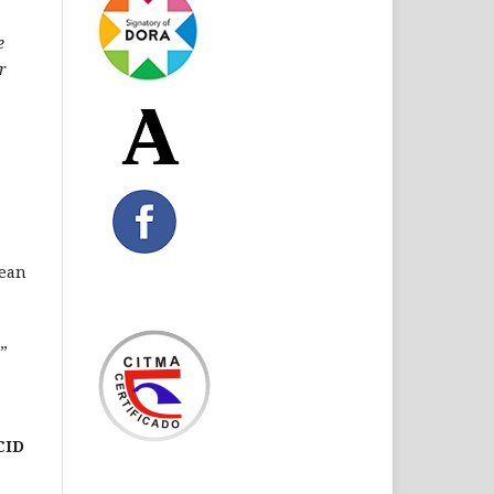
e
r
sean
”
CID