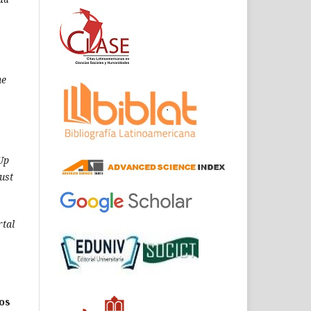
he
 Up
ust
rtal
los