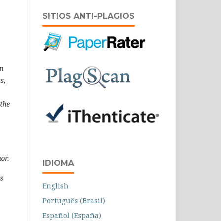
SITIOS ANTI-PLAGIOS
en
s,
 the
or.
IDIOMA
ss
English
Português (Brasil)
Español (España)